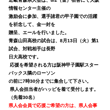
近畿青森県人会は、8/2（金）宿舎にて大阪
情報センター主催の
激励会に参加、選手諸君の甲子園での活躍
を祈念して、金一封を
贈呈、エールを行いました。
青森山田高校の試合は、8月13日（火）第1
試合、対戦相手は長野
日大高校です。
応援を希望される方は阪神甲子園駅スター
バックス隣のローソン
の前に7時30分までに集合して下さい。
県人会担当者がハッピを着て受付します。
（先着30名）
県人会会員で応援ご希望の方は、県人会事